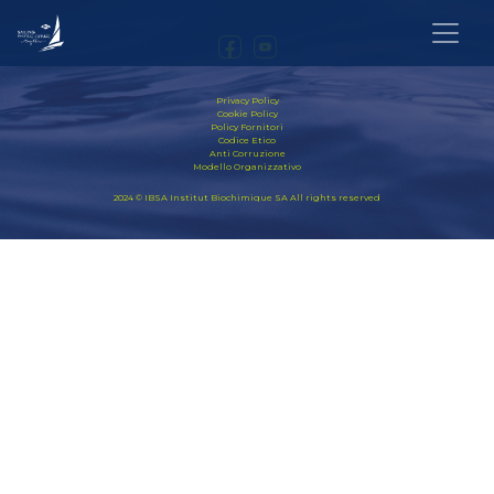
Privacy Policy
Cookie Policy
Policy Fornitori
Codice Etico
Anti Corruzione
Modello Organizzativo
2024 © IBSA Institut Biochimique SA All rights reserved