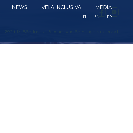
NEWS
VELA INCLUSIVA
MEDIA
IT
EN
FR
2024 © IBSA Institut Biochimique SA All rights reserved