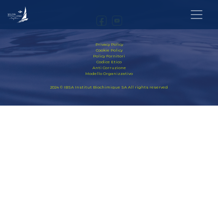
Privacy Policy
Cookie Policy
Policy Fornitori
Codice Etico
Anti Corruzione
Modello Organizzativo
2024 © IBSA Institut Biochimique SA All rights reserved