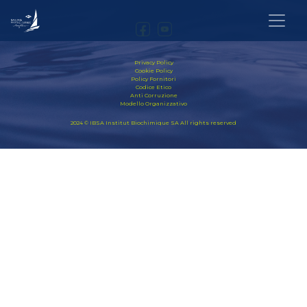
Privacy Policy
Cookie Policy
Policy Fornitori
Codice Etico
Anti Corruzione
Modello Organizzativo
2024 © IBSA Institut Biochimique SA All rights reserved