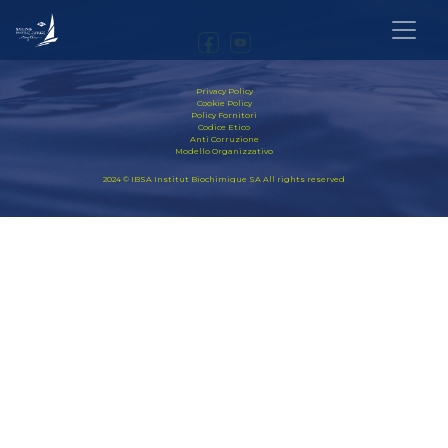
Privacy Policy
Cookie Policy
Policy Fornitori
Codice Etico
Anti Corruzione
Modello Organizzativo
2024 © IBSA Institut Biochimique SA All rights reserved