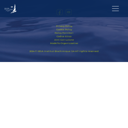
Privacy Policy
Cookie Policy
Policy Fornitori
Codice Etico
Anti Corruzione
Modello Organizzativo
2024 © IBSA Institut Biochimique SA All rights reserved