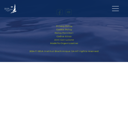
Privacy Policy
Cookie Policy
Policy Fornitori
Codice Etico
Anti Corruzione
Modello Organizzativo
2024 © IBSA Institut Biochimique SA All rights reserved