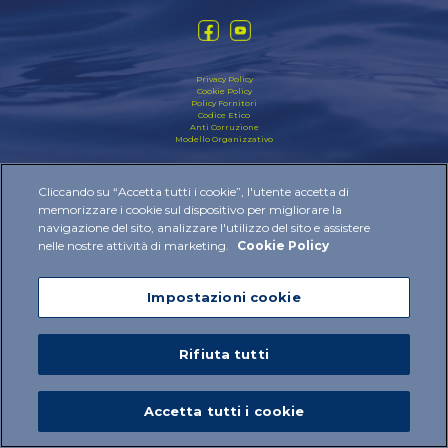
Privacy Policy
Cookie Policy
Policy Fornitori
Codice Etico
Anti Corruzione
Modello Organizzativo
2024 © IBSA Institut Biochimique SA All rights reserved
Cliccando su “Accetta tutti i cookie”, l'utente accetta di
memorizzare i cookie sul dispositivo per migliorare la
navigazione del sito, analizzare l'utilizzo del sito e assistere
nelle nostre attività di marketing.
Cookie Policy
Impostazioni cookie
Rifiuta tutti
Accetta tutti i cookie