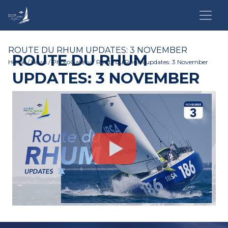
ROUTE DU RHUM UPDATES: 3 NOVEMBER
ROUTE DU RHUM
Home
/
News
/
PhotoGallery
/ Route du Rhum updates: 3 November
UPDATES: 3 NOVEMBER