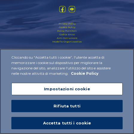
Privacy Policy
Cookie Policy
Policy Fornitori
Codice Etico
Anti Corruzione
Modello Organizzativo
2024 © IBSA Institut Biochimique SA All rights reserved
Cliccando su “Accetta tutti i cookie”, l'utente accetta di
memorizzare i cookie sul dispositivo per migliorare la
navigazione del sito, analizzare l'utilizzo del sito e assistere
nelle nostre attività di marketing.
Cookie Policy
Impostazioni cookie
Rifiuta tutti
Accetta tutti i cookie