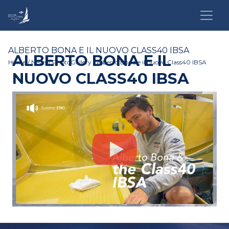
ALBERTO BONA E IL NUOVO CLASS40 IBSA
ALBERTO BONA E IL
Home
/
News
/
PhotoGallery
/ Alberto Bona e il nuovo Class40 IBSA
NUOVO CLASS40 IBSA