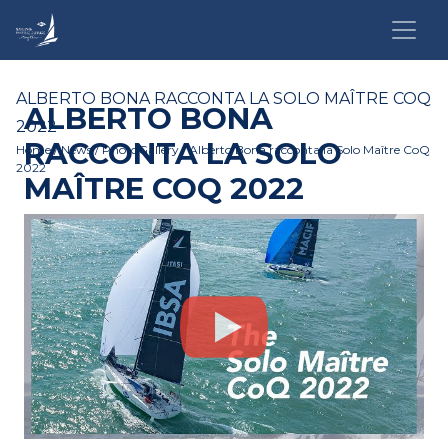
ALBERTO BONA RACCONTA LA SOLO MAÎTRE COQ
ALBERTO BONA
2022
RACCONTA LA SOLO
Home
/
News
/
PhotoGallery
/ Alberto Bona racconta la Solo Maître CoQ
2022
MAÎTRE COQ 2022