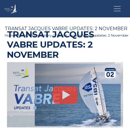
TRANSAT JACQUES VABRE UPDATES: 2 NOVEMBER
TRANSAT JACQUES
Home
/
News
/
PhotoGallery
/ Transat Jacques Vabre updates: 2 November
VABRE UPDATES: 2
NOVEMBER