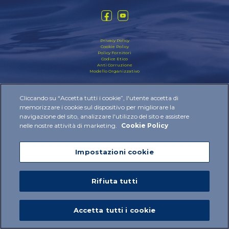
Privacy Policy
Cookie Policy
Policy Fornitori
Codice Etico
Anti Corruzione
Modello Organizzativo
2024 © IBSA Institut Biochimique SA All rights reserved
Cliccando su “Accetta tutti i cookie”, l'utente accetta di
memorizzare i cookie sul dispositivo per migliorare la
navigazione del sito, analizzare l'utilizzo del sito e assistere
nelle nostre attività di marketing.
Cookie Policy
Impostazioni cookie
Rifiuta tutti
Accetta tutti i cookie