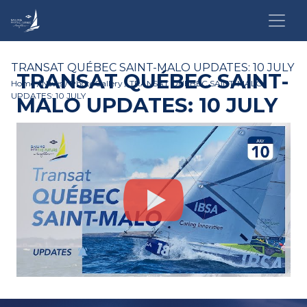
TRANSAT QUÉBEC SAINT-MALO UPDATES: 10 JULY
TRANSAT QUÉBEC SAINT-
Home
/
News
/
PhotoGallery
/ TRANSAT QUÉBEC SAINT-MALO
UPDATES: 10 JULY
MALO UPDATES: 10 JULY