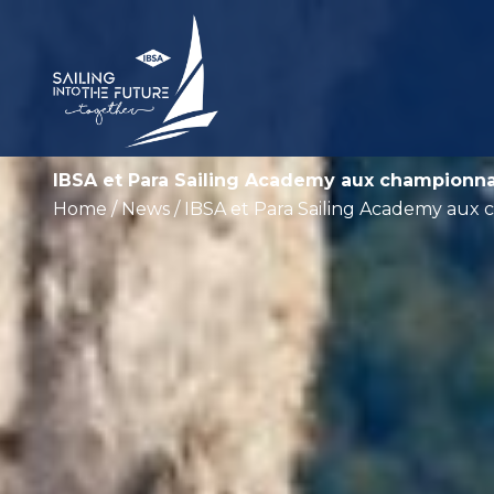
IBSA et Para Sailing Academy aux championnats
Home
/
News
/ IBSA et Para Sailing Academy aux c