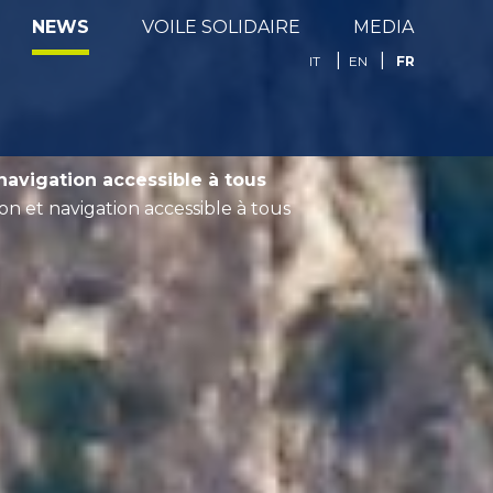
NEWS
VOILE SOLIDAIRE
MEDIA
FR
IT
EN
navigation accessible à tous
n et navigation accessible à tous