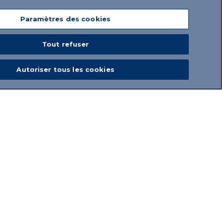
Paramètres des cookies
Tout refuser
Autoriser tous les cookies
les
Youth Sailing World Championships
,
niors de voile : une semaine de courses
ont participé plus de
400 jeunes
re de haute compétition sportive, des
 durabilité
, largement adoptées par IBSA,
 offert une occasion idéale à la
organisatrice de l’événement avec la