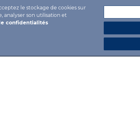
acceptez le stockage de cookies sur
, analyser son utilisation et
de confidentialités
Riva del Garda a récemment accueilli 
à savoir les championnats du monde ju
DEMY
océaniques passionnantes auxquelles 
athlètes de 70 nations
. Dans ce cad
valeurs telles que l’inclusivité et la
ont trouvé leur place.
TS DU
Les championnats du monde juniors ont
RS À
fédération italienne de voile (FIV), co