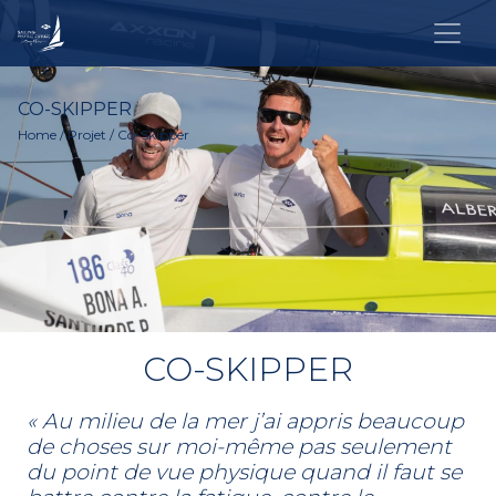
CO-SKIPPER
Home
/
Projet
/ Co-Skipper
CO-SKIPPER
« Au milieu de la mer j’ai appris beaucoup
de choses sur moi-même pas seulement
du point de vue physique quand il faut se