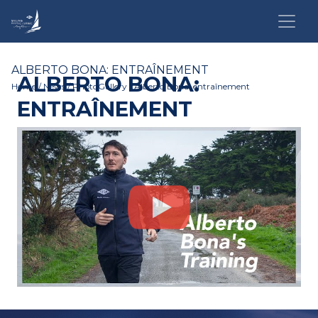
ALBERTO BONA: ENTRAÎNEMENT
ALBERTO BONA:
Home
/
News
/
PhotoGallery
/ Alberto Bona: entraînement
ENTRAÎNEMENT