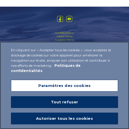
Confidentialité
Cookie Policy
Supplier Policy
Code d’éthique
Directives Anti-Corruption
En cliquant sur « Accepter tous les cookies », vous acceptez le
Organization Model
stockage de cookies sur votre appareil pour améliorer la
2024 © IBSA Institut Biochimique SA All rights reserved
navigation sur le site, analyser son utilisation et contribuer à
nos efforts de marketing.
Politiques de
confidentialités
Paramètres des cookies
Tout refuser
Autoriser tous les cookies