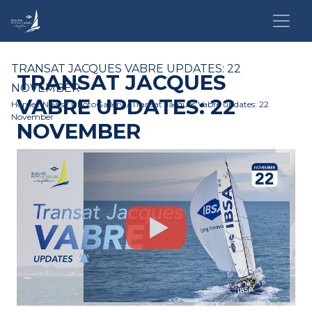
TRANSAT JACQUES VABRE UPDATES: 22
TRANSAT JACQUES
NOVEMBER
VABRE UPDATES: 22
Home
/
News
/
PhotoGallery
/ Transat Jacques Vabre updates: 22
November
NOVEMBER