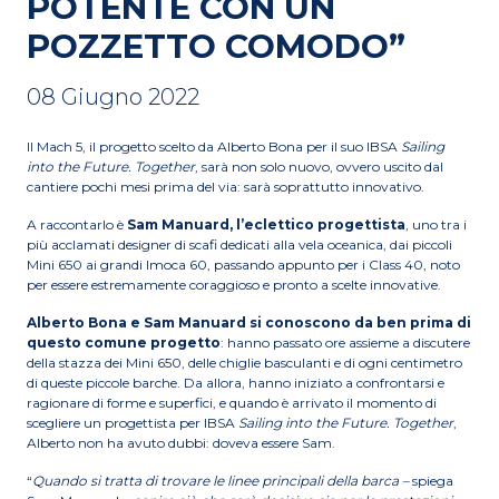
POTENTE CON UN
POZZETTO COMODO”
08 Giugno 2022
Il Mach 5, il progetto scelto da Alberto Bona per il suo IBSA
Sailing
into the Future. Together
, sarà non solo nuovo, ovvero uscito dal
cantiere pochi mesi prima del via: sarà soprattutto innovativo.
A raccontarlo è
Sam Manuard, l’eclettico progettista
, uno tra i
più acclamati designer di scafi dedicati alla vela oceanica, dai piccoli
Mini 650 ai grandi Imoca 60, passando appunto per i Class 40, noto
per essere estremamente coraggioso e pronto a scelte innovative.
Alberto Bona e Sam Manuard si conoscono da ben prima
di
questo comune progetto
: hanno passato ore assieme a discutere
della stazza dei Mini 650, delle chiglie basculanti e di ogni centimetro
di queste piccole barche. Da allora, hanno iniziato a confrontarsi e
ragionare di forme e superfici, e quando è arrivato il momento di
scegliere un progettista per IBSA
Sailing into the Future. Together
,
Alberto non ha avuto dubbi: doveva essere Sam.
“
Quando si tratta di trovare le linee principali della barca –
spiega