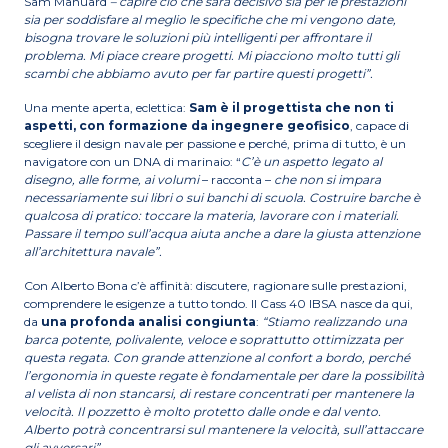
Sam Manuard
– capire ciò che sarà decisivo sia per le prestazioni
sia per soddisfare al meglio le specifiche che mi vengono date,
bisogna trovare le soluzioni più intelligenti per affrontare il
problema. Mi piace creare progetti. Mi piacciono molto tutti gli
scambi che abbiamo avuto per far partire questi progetti”.
Una mente aperta, eclettica:
Sam è il progettista che non ti
aspetti, con formazione da ingegnere geofisico
, capace di
scegliere il design navale per passione e perché, prima di tutto, è un
navigatore con un DNA di marinaio: “
C’è un aspetto legato al
disegno, alle forme, ai volumi
– racconta –
che non si impara
necessariamente sui libri o sui banchi di scuola. Costruire barche è
qualcosa di pratico: toccare la materia, lavorare con i materiali.
Passare il tempo sull’acqua aiuta anche a dare la giusta attenzione
all’architettura navale”.
Con Alberto Bona c’è affinità: discutere, ragionare sulle prestazioni,
comprendere le esigenze a tutto tondo. Il Cass 40 IBSA nasce da qui,
da
una profonda analisi congiunta
:
“Stiamo realizzando una
barca potente, polivalente, veloce e soprattutto ottimizzata per
questa regata. Con grande attenzione al confort a bordo, perché
l’ergonomia in queste regate è fondamentale per dare la possibilità
al velista di non stancarsi, di restare concentrati per mantenere la
velocità. Il pozzetto è molto protetto dalle onde e dal vento.
Alberto potrà concentrarsi sul mantenere la velocità, sull’attaccare
gli avversari”.