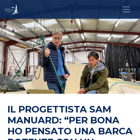
Home
/
News
/ Il progettista Sam Manuard: “Per Bona ho pensato una barca potente con un pozzetto comodo”
IL PROGETTISTA SAM
MANUARD: “PER BONA
HO PENSATO UNA BARCA