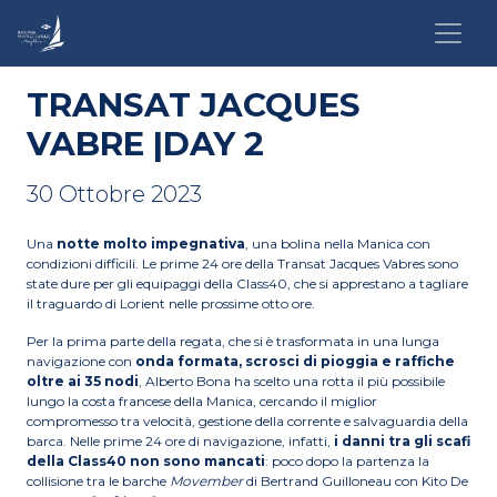
TRANSAT JACQUES
VABRE |DAY 2
30 Ottobre 2023
Una
notte molto impegnativa
, una bolina nella Manica con
condizioni difficili. Le prime 24 ore della Transat Jacques Vabres sono
state dure per gli equipaggi della Class40, che si apprestano a tagliare
il traguardo di Lorient nelle prossime otto ore.
Per la prima parte della regata, che si è trasformata in una lunga
navigazione con
onda formata, scrosci di pioggia e raffiche
oltre ai 35 nodi
, Alberto Bona ha scelto una rotta il più possibile
lungo la costa francese della Manica, cercando il miglior
compromesso tra velocità, gestione della corrente e salvaguardia della
barca. Nelle prime 24 ore di navigazione, infatti,
i danni tra gli scafi
della Class40 non sono mancati
: poco dopo la partenza la
collisione tra le barche
Movember
di Bertrand Guilloneau con Kito De