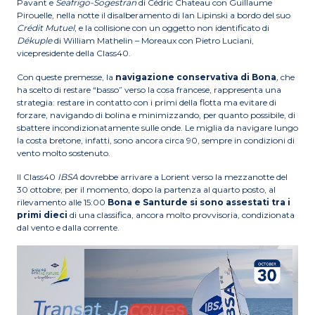
Pavant e
Seafrigo-Sogestran
di Cédric Chateau con Guillaume
Pirouelle, nella notte il disalberamento di Ian Lipinski a bordo del suo
Crédit Mutuel
, e la collisione con un oggetto non identificato di
Dékuple
di William Mathelin – Moreaux con Pietro Luciani,
vicepresidente della Class40.
Con queste premesse, la
navigazione conservativa di Bona
,
che
ha scelto di restare “basso” verso la cosa francese, rappresenta una
strategia: restare in contatto con i primi della flotta ma evitare di
forzare, navigando di bolina e minimizzando, per quanto possibile, di
sbattere incondizionatamente sulle onde. Le miglia da navigare lungo
la costa bretone, infatti, sono ancora circa 90, sempre in condizioni di
vento molto sostenuto.
Il Class40
IBSA
dovrebbe arrivare a Lorient verso la mezzanotte del
30 ottobre; per il momento, dopo la partenza al quarto posto, al
rilevamento alle 15:00
Bona e Santurde si sono assestati tra i
primi dieci
di una classifica, ancora molto provvisoria, condizionata
dal vento e dalla corrente.