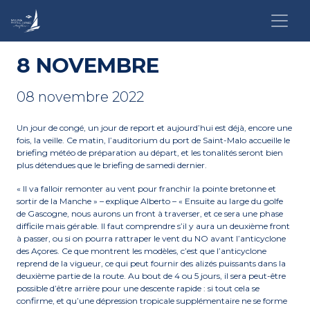
8 NOVEMBRE
08 novembre 2022
Un jour de congé, un jour de report et aujourd’hui est déjà, encore une
fois, la veille. Ce matin, l’auditorium du port de Saint-Malo accueille le
briefing météo de préparation au départ, et les tonalités seront bien
plus détendues que le briefing de samedi dernier.
« Il va falloir remonter au vent pour franchir la pointe bretonne et
sortir de la Manche » – explique Alberto – « Ensuite au large du golfe
de Gascogne, nous aurons un front à traverser, et ce sera une phase
difficile mais gérable. Il faut comprendre s’il y aura un deuxième front
à passer, ou si on pourra rattraper le vent du NO avant l’anticyclone
des Açores. Ce que montrent les modèles, c’est que l’anticyclone
reprend de la vigueur, ce qui peut fournir des alizés puissants dans la
deuxième partie de la route. Au bout de 4 ou 5 jours, il sera peut-être
possible d’être arrière pour une descente rapide : si tout cela se
confirme, et qu’une dépression tropicale supplémentaire ne se forme