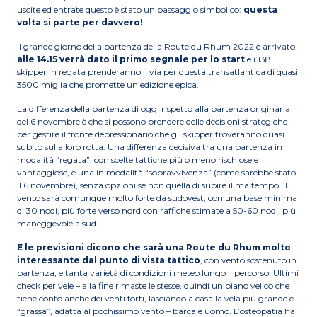
uscite ed entrate questo è stato un passaggio simbolico:
questa
volta si parte per davvero!
Il grande giorno della partenza della Route du Rhum 2022 è arrivato:
alle 14.15 verrà dato il primo segnale per lo start
e i 138
skipper in regata prenderanno il via per questa transatlantica di quasi
3500 miglia che promette un’edizione epica.
La differenza della partenza di oggi rispetto alla partenza originaria
del 6 novembre è che si possono prendere delle decisioni strategiche
per gestire il fronte depressionario che gli skipper troveranno quasi
subito sulla loro rotta. Una differenza decisiva tra una partenza in
modalità “regata”, con scelte tattiche più o meno rischiose e
vantaggiose, e una in modalità “sopravvivenza” (come sarebbe stato
il 6 novembre), senza opzioni se non quella di subire il maltempo. Il
vento sarà comunque molto forte da sudovest, con una base minima
di 30 nodi, più forte verso nord con raffiche stimate a 50-60 nodi, più
maneggevole a sud.
E le previsioni dicono che sarà una Route du Rhum molto
interessante dal punto di vista tattico
, con vento sostenuto in
partenza, e tanta varietà di condizioni meteo lungo il percorso. Ultimi
check per vele – alla fine rimaste le stesse, quindi un piano velico che
tiene conto anche dei venti forti, lasciando a casa la vela più grande e
“grassa”, adatta al pochissimo vento – barca e uomo. L’osteopatia ha