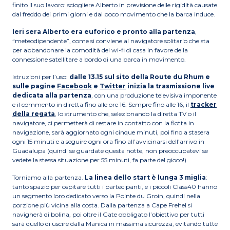
finito il suo lavoro: sciogliere Alberto in previsione delle rigidità causate
dal freddo dei primi giorni e dal poco movimento che la barca induce.
Ieri sera Alberto era euforico e pronto alla partenza
,
“meteodipendente”, come si conviene al navigatore solitario che sta
per abbandonare la comodità del wi-fi di casa in favore della
connessione satellitare a bordo di una barca in movimento.
Istruzioni per l’uso:
dalle 13.15 sul sito della Route du Rhum e
sulle pagine
Facebook
e
Twitter
inizia la trasmissione live
dedicata alla partenza
, con una produzione televisiva imponente
e il commento in diretta fino alle ore 16. Sempre fino alle 16, il
tracker
della regata
, lo strumento che, selezionando la diretta TV o il
navigatore, ci permetterà di restare in contatto con la flotta in
navigazione, sarà aggiornato ogni cinque minuti, poi fino a stasera
ogni 15 minuti e a seguire ogni ora fino all’avvicinarsi dell’arrivo in
Guadalupa (quindi se guardate questa notte, non preoccupatevi se
vedete la stessa situazione per 55 minuti, fa parte del gioco!)
Torniamo alla partenza.
La linea dello start è lunga 3 miglia
:
tanto spazio per ospitare tutti i partecipanti, e i piccoli Class40 hanno
un segmento loro dedicato verso la Pointe du Groin, quindi nella
porzione più vicina alla costa. Dalla partenza a Cape Frehel si
navigherà di bolina, poi oltre il Gate obbligato l’obiettivo per tutti
sarà quello di uscire dalla Manica in massima sicurezza, evitando tutte